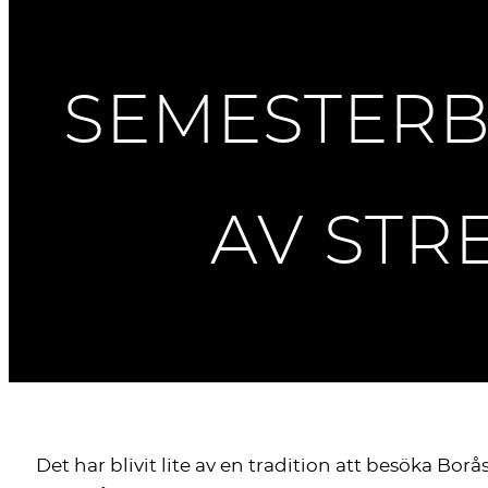
SEMESTERBI
AV STR
Det har blivit lite av en tradition att besöka Bor