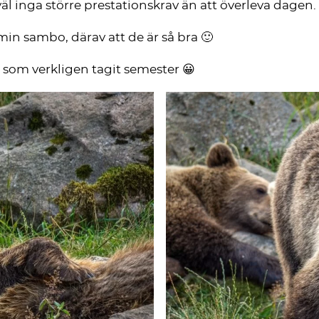
 väl inga större prestationskrav än att överleva dagen.
 min sambo, därav att de är så bra 🙂
ter som verkligen tagit semester 😀