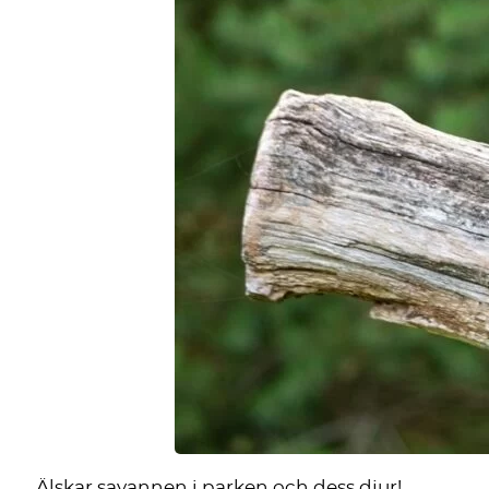
Älskar savannen i parken och dess djur!