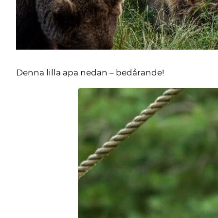
Denna lilla apa nedan – bedårande!