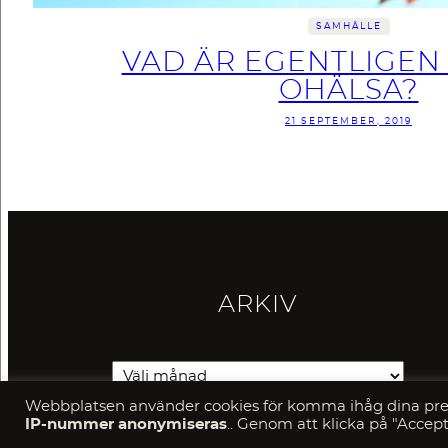
SAMHÄLLE
VAD ÄR EGENTLIGEN
OHÄLSA?
21 SEPTEMBER, 2019
ARKIV
Webbplatsen använder cookies för komma ihåg dina pref
IP-nummer anonymiseras
.. Genom att klicka på "Accept