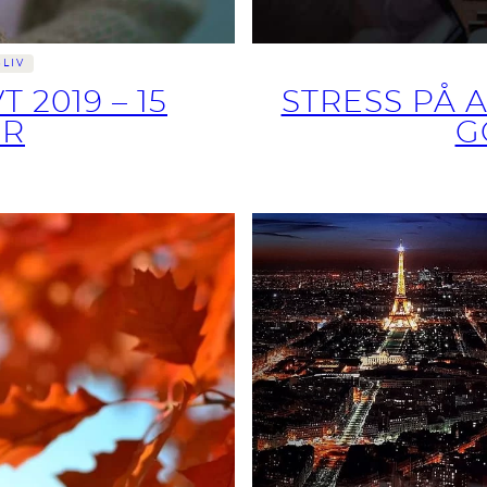
LIV
 2019 – 15
STRESS PÅ 
ER
G