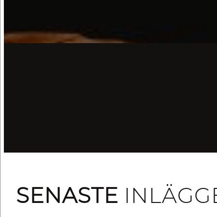
SENASTE
INLÄGG