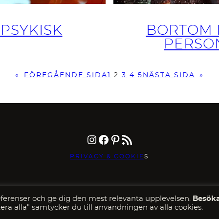
 PSYKISK
BORTOM 
PERSO
«
FÖREGÅENDE SIDA
1
2
3
4
5
NÄSTA SIDA
»
Instagram
Facebook
Pinterest
RSS-flöde
PRIVACY & COOKIE
S
erenser och ge dig den mest relevanta upplevelsen.
Besöka
era alla" samtycker du till användningen av alla cookies.